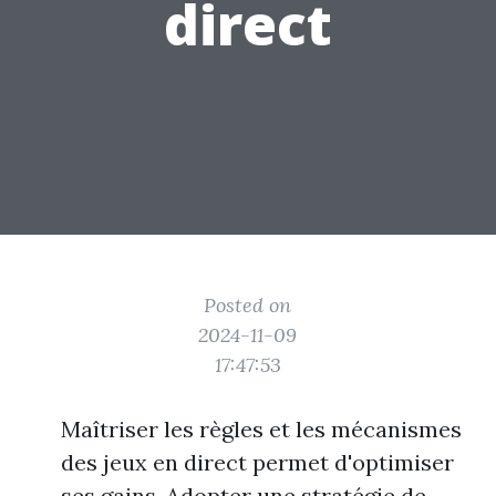
direct
Posted on
2024-11-09
17:47:53
Maîtriser les règles et les mécanismes
des jeux en direct permet d'optimiser
ses gains. Adopter une stratégie de