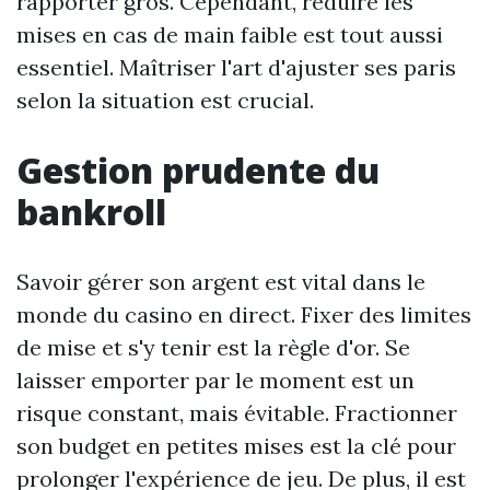
rapporter gros. Cependant, réduire les
mises en cas de main faible est tout aussi
essentiel. Maîtriser l'art d'ajuster ses paris
selon la situation est crucial.
Gestion prudente du
bankroll
Savoir gérer son argent est vital dans le
monde du casino en direct. Fixer des limites
de mise et s'y tenir est la règle d'or. Se
laisser emporter par le moment est un
risque constant, mais évitable. Fractionner
son budget en petites mises est la clé pour
prolonger l'expérience de jeu. De plus, il est