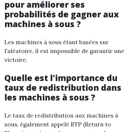
pour améliorer ses
probabilités de gagner aux
machines à sous ?
Les machines à sous étant basées sur
l'aléatoire, il est impossible de garantir une
victoire.
Quelle est l'importance du
taux de redistribution dans
les machines à sous ?
Le taux de redistribution aux machines à
sous, également appelé RTP (Return to