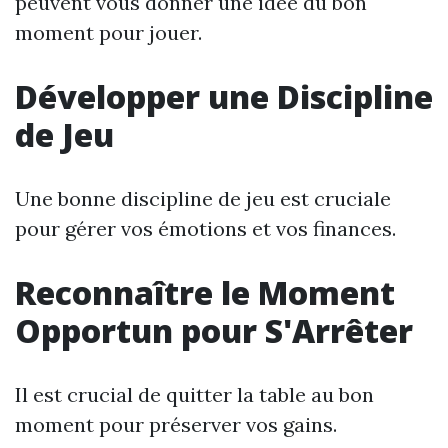
peuvent vous donner une idée du bon
moment pour jouer.
Développer une Discipline
de Jeu
Une bonne discipline de jeu est cruciale
pour gérer vos émotions et vos finances.
Reconnaître le Moment
Opportun pour S'Arrêter
Il est crucial de quitter la table au bon
moment pour préserver vos gains.