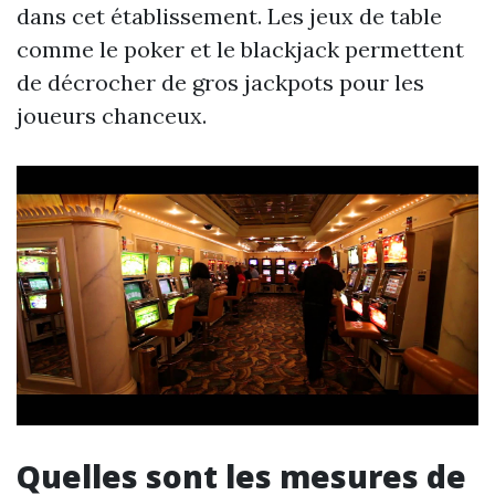
dans cet établissement. Les jeux de table
comme le poker et le blackjack permettent
de décrocher de gros jackpots pour les
joueurs chanceux.
Quelles sont les mesures de