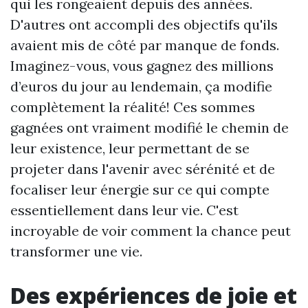
qui les rongeaient depuis des années.
D'autres ont accompli des objectifs qu'ils
avaient mis de côté par manque de fonds.
Imaginez-vous, vous gagnez des millions
d’euros du jour au lendemain, ça modifie
complètement la réalité! Ces sommes
gagnées ont vraiment modifié le chemin de
leur existence, leur permettant de se
projeter dans l'avenir avec sérénité et de
focaliser leur énergie sur ce qui compte
essentiellement dans leur vie. C'est
incroyable de voir comment la chance peut
transformer une vie.
Des expériences de joie et