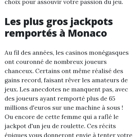
choix pour assouvir votre passion du jeu.
Les plus gros jackpots
remportés à Monaco
Au fil des années, les casinos monégasques
ont couronné de nombreux joueurs
chanceux. Certains ont même réalisé des
gains record, faisant rêver les amateurs de
jeux. Les anecdotes ne manquent pas, avec
des joueurs ayant remporté plus de 65
millions d'euros sur une machine à sous !
Ou encore de cette femme qui a raflé le
jackpot d'un jeu de roulette. Ces récits
épiques vous donneront envie à tenter votre