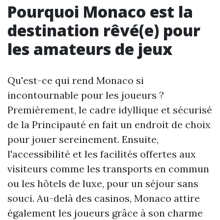
Pourquoi Monaco est la
destination rêvé(e) pour
les amateurs de jeux
Qu'est-ce qui rend Monaco si
incontournable pour les joueurs ?
Premièrement, le cadre idyllique et sécurisé
de la Principauté en fait un endroit de choix
pour jouer sereinement. Ensuite,
l'accessibilité et les facilités offertes aux
visiteurs comme les transports en commun
ou les hôtels de luxe, pour un séjour sans
souci. Au-delà des casinos, Monaco attire
également les joueurs grâce à son charme