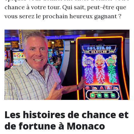
chance à votre tour. Qui sait, peut-être que
vous serez le prochain heureux gagnant ?
Les histoires de chance et
de fortune à Monaco