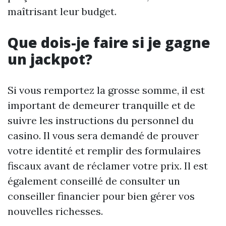
maîtrisant leur budget.
Que dois-je faire si je gagne
un jackpot?
Si vous remportez la grosse somme, il est
important de demeurer tranquille et de
suivre les instructions du personnel du
casino. Il vous sera demandé de prouver
votre identité et remplir des formulaires
fiscaux avant de réclamer votre prix. Il est
également conseillé de consulter un
conseiller financier pour bien gérer vos
nouvelles richesses.