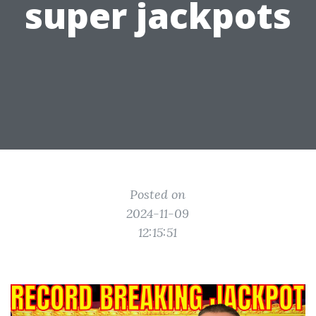
super jackpots
Posted on
2024-11-09
12:15:51