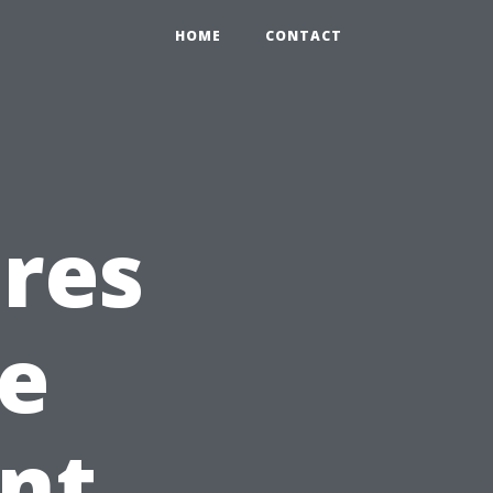
HOME
CONTACT
ures
de
nt