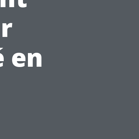
r
é en