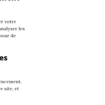
er votre
analyser les
 pour de
des
rencement.
 site, et