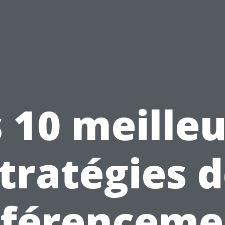
 10 meille
tratégies 
éférenceme