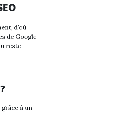
 SEO
ent, d'où
ces de Google
nu reste
O?
c grâce à un