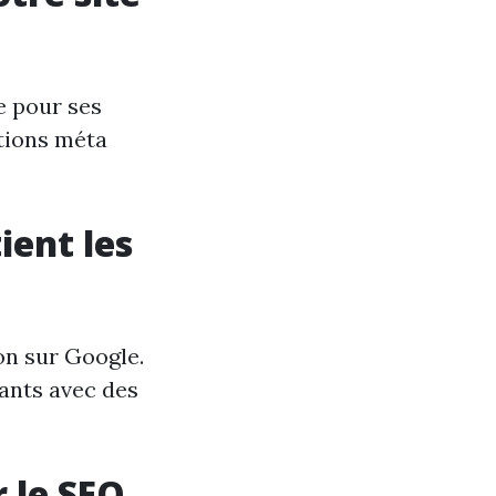
e pour ses
ptions méta
ient les
on sur Google.
eants avec des
 le SEO