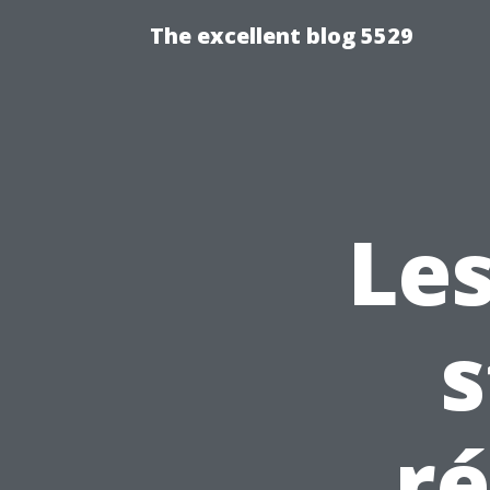
The excellent blog 5529
Les
s
r