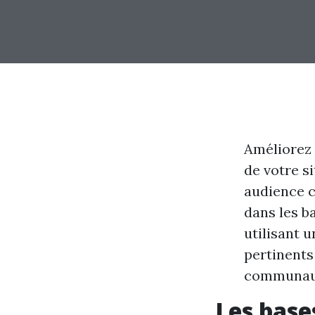
Améliorez 
de votre s
audience c
dans les b
utilisant u
pertinents
communauté
Les base