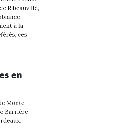
de Ribeauvillé,
ambiance
ment à la
férés, ces
res en
 de Monte-
o Barrière
ordeaux.