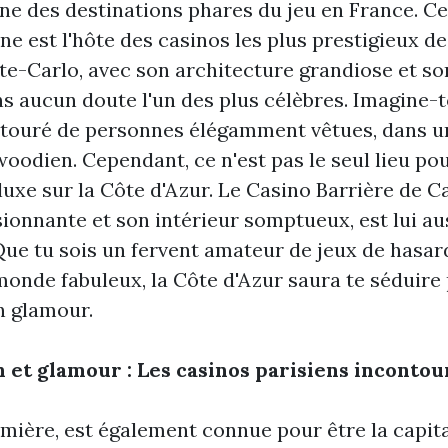
une des destinations phares du jeu en France. Ce
e est l'hôte des casinos les plus prestigieux de
e-Carlo, avec son architecture grandiose et s
ns aucun doute l'un des plus célèbres. Imagine-t
entouré de personnes élégamment vêtues, dans u
woodien. Cependant, ce n'est pas le seul lieu po
luxe sur la Côte d'Azur. Le Casino Barrière de C
ionnante et son intérieur somptueux, est lui aus
ue tu sois un fervent amateur de jeux de hasar
monde fabuleux, la Côte d'Azur saura te séduire
n glamour.
n et glamour : Les casinos parisiens inconto
 lumière, est également connue pour être la capit