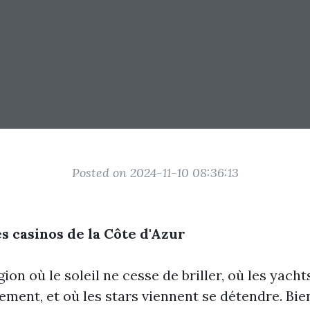
Posted on 2024-11-10 08:36:13
s casinos de la Côte d'Azur
ion où le soleil ne cesse de briller, où les yacht
lement, et où les stars viennent se détendre. Bi