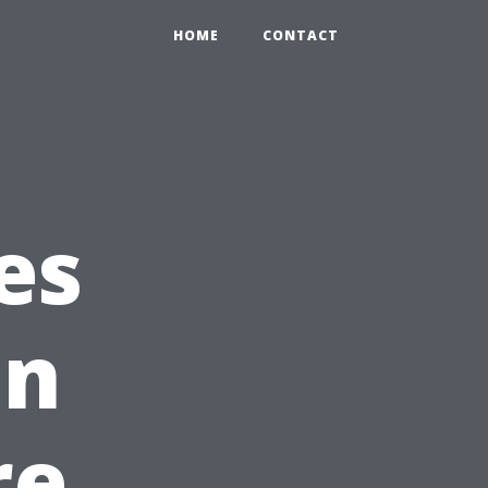
HOME
CONTACT
es
en
re