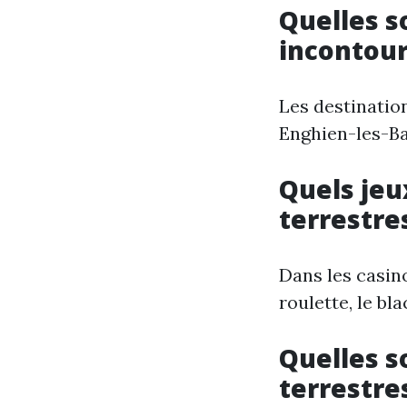
Quelles s
incontour
Les destinatio
Enghien-les-Ba
Quels jeu
terrestre
Dans les casino
roulette, le bl
Quelles s
terrestre