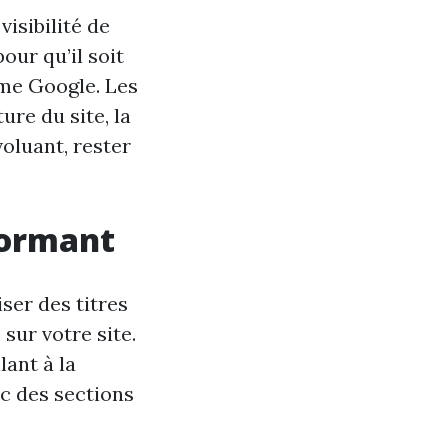
isibilité de
our qu’il soit
me Google. Les
ure du site, la
voluant, rester
formant
iser des titres
sur votre site.
lant à la
c des sections