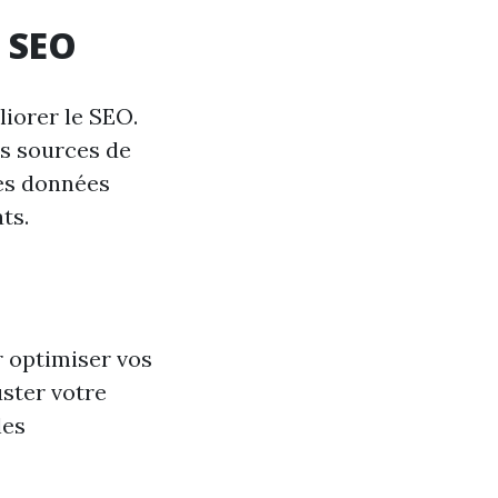
e SEO
liorer le SEO.
les sources de
les données
ts.
 optimiser vos
uster votre
les