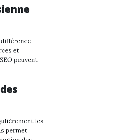
sienne
 différence
rces et
u SEO peuvent
 des
gulièrement les
us permet
fonction des