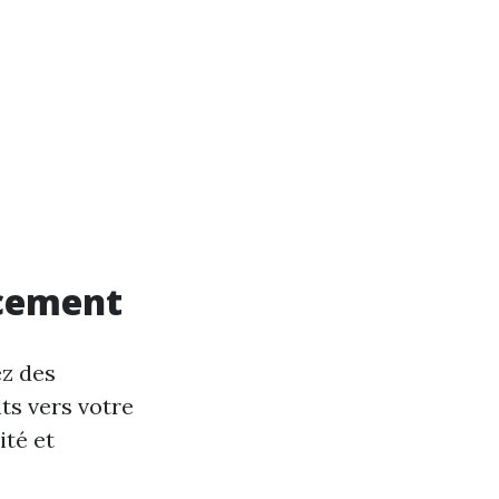
ncement
ez des
ts vers votre
ité et