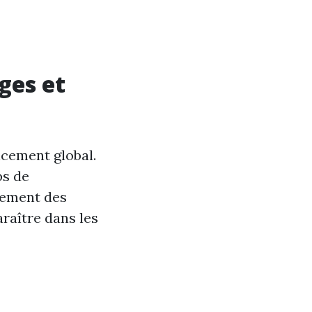
ges et
ncement global.
ps de
alement des
raître dans les