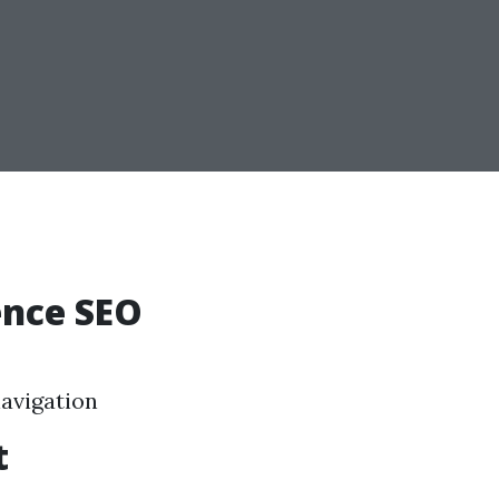
ence SEO
navigation
t