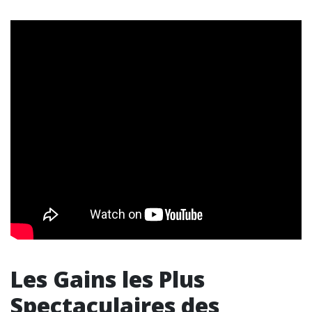
Les Gains les Plus
Spectaculaires des