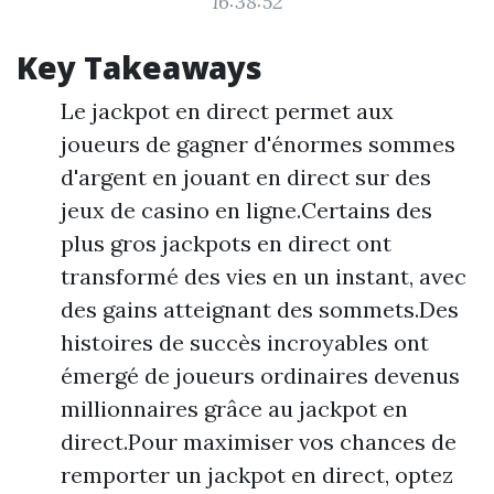
16:38:52
Key Takeaways
Le jackpot en direct permet aux
joueurs de gagner d'énormes sommes
d'argent en jouant en direct sur des
jeux de casino en ligne.Certains des
plus gros jackpots en direct ont
transformé des vies en un instant, avec
des gains atteignant des sommets.Des
histoires de succès incroyables ont
émergé de joueurs ordinaires devenus
millionnaires grâce au jackpot en
direct.Pour maximiser vos chances de
remporter un jackpot en direct, optez