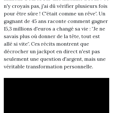
n'y croyais pas, j'ai dû vérifier plusieurs fois
pour être sûre ! C'était comme un rêve". Un
gagnant de 45 ans raconte comment gagner
15,3 millions d'euros a changé sa vie : "Je ne
savais plus où donner de la tête, tout est
allé si vite". Ces récits montrent que
décrocher un jackpot en direct n'est pas
seulement une question d'argent, mais une
véritable transformation personnelle.