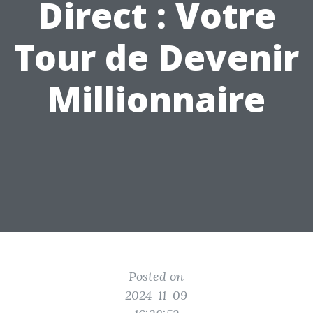
Direct : Votre
Tour de Devenir
Millionnaire
Posted on
2024-11-09