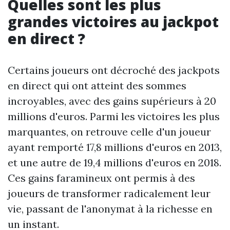
Quelles sont les plus
grandes victoires au jackpot
en direct ?
Certains joueurs ont décroché des jackpots
en direct qui ont atteint des sommes
incroyables, avec des gains supérieurs à 20
millions d'euros. Parmi les victoires les plus
marquantes, on retrouve celle d'un joueur
ayant remporté 17,8 millions d'euros en 2013,
et une autre de 19,4 millions d'euros en 2018.
Ces gains faramineux ont permis à des
joueurs de transformer radicalement leur
vie, passant de l'anonymat à la richesse en
un instant.