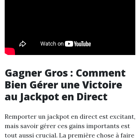
Gagner Gros : Comment
Bien Gérer une Victoire
au Jackpot en Direct
Remporter un jackpot en direct est excitant,
mais savoir gérer ces gains importants est
tout aussi crucial. La première chose à faire