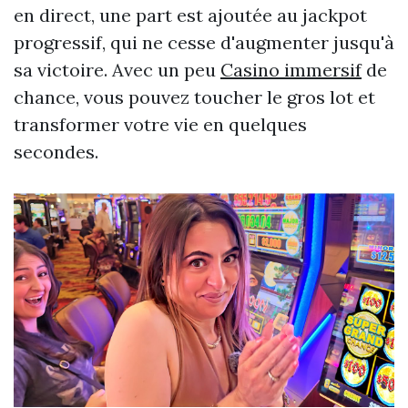
en direct, une part est ajoutée au jackpot
progressif, qui ne cesse d'augmenter jusqu'à
sa victoire. Avec un peu
Casino immersif
de
chance, vous pouvez toucher le gros lot et
transformer votre vie en quelques
secondes.