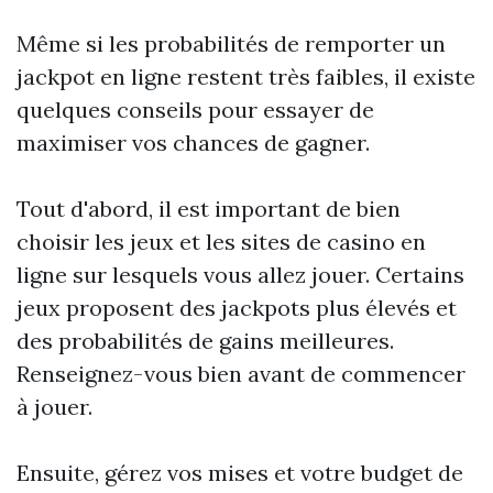
Même si les probabilités de remporter un
jackpot en ligne restent très faibles, il existe
quelques conseils pour essayer de
maximiser vos chances de gagner.
Tout d'abord, il est important de bien
choisir les jeux et les sites de casino en
ligne sur lesquels vous allez jouer. Certains
jeux proposent des jackpots plus élevés et
des probabilités de gains meilleures.
Renseignez-vous bien avant de commencer
à jouer.
Ensuite, gérez vos mises et votre budget de