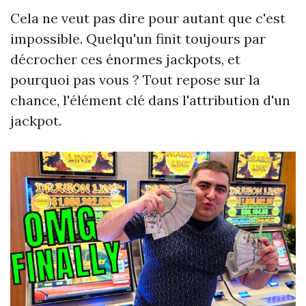
Cela ne veut pas dire pour autant que c'est
impossible. Quelqu'un finit toujours par
décrocher ces énormes jackpots, et
pourquoi pas vous ? Tout repose sur la
chance, l'élément clé dans l'attribution d'un
jackpot.