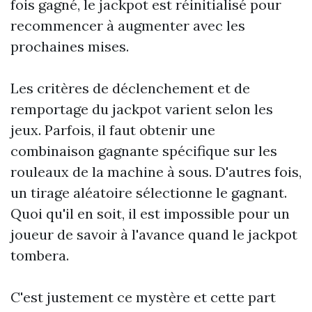
fois gagné, le jackpot est réinitialisé pour
recommencer à augmenter avec les
prochaines mises.
Les critères de déclenchement et de
remportage du jackpot varient selon les
jeux. Parfois, il faut obtenir une
combinaison gagnante spécifique sur les
rouleaux de la machine à sous. D'autres fois,
un tirage aléatoire sélectionne le gagnant.
Quoi qu'il en soit, il est impossible pour un
joueur de savoir à l'avance quand le jackpot
tombera.
C'est justement ce mystère et cette part