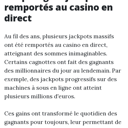
remportés au casino en
direct
Au fil des ans, plusieurs jackpots massifs
ont été remportés au casino en direct,
atteignant des sommes inimaginables.
Certains cagnottes ont fait des gagnants
des millionnaires du jour au lendemain. Par
exemple, des jackpots progressifs sur des
machines à sous en ligne ont atteint
plusieurs millions d'euros.
Ces gains ont transformé le quotidien des
gagnants pour toujours, leur permettant de