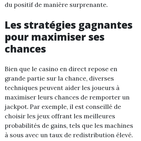
du positif de manière surprenante.
Les stratégies gagnantes
pour maximiser ses
chances
Bien que le casino en direct repose en
grande partie sur la chance, diverses
techniques peuvent aider les joueurs à
maximiser leurs chances de remporter un
jackpot. Par exemple, il est conseillé de
choisir les jeux offrant les meilleures
probabilités de gains, tels que les machines
à sous avec un taux de redistribution élevé.