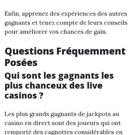
Enfin, apprenez des expériences des autres
gagnants et tenez compte de leurs conseils
pour améliorer vos chances de gain.
Questions Fréquemment
Posées
Qui sont les gagnants les
plus chanceux des live
casinos ?
Les plus grands gagnants de jackpots au
casino en direct sont des joueurs qui ont
remporté des cagnottes considérables en