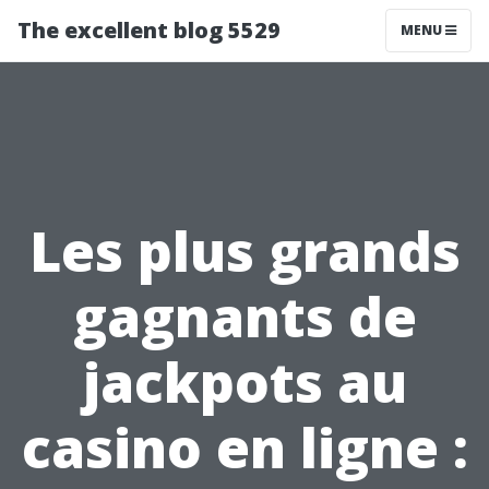
The excellent blog 5529
MENU
Les plus grands
gagnants de
jackpots au
casino en ligne :