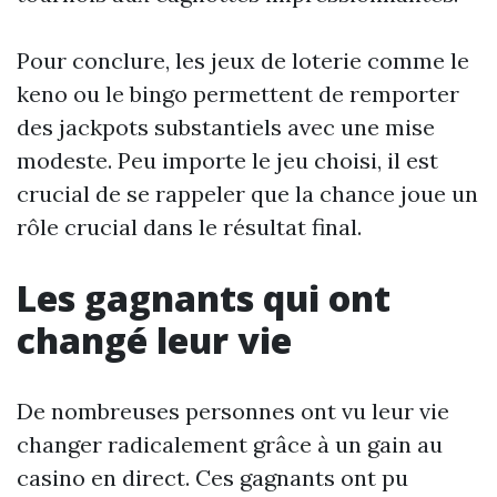
Pour conclure, les jeux de loterie comme le
keno ou le bingo permettent de remporter
des jackpots substantiels avec une mise
modeste. Peu importe le jeu choisi, il est
crucial de se rappeler que la chance joue un
rôle crucial dans le résultat final.
Les gagnants qui ont
changé leur vie
De nombreuses personnes ont vu leur vie
changer radicalement grâce à un gain au
casino en direct. Ces gagnants ont pu