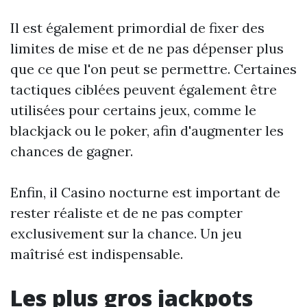
Il est également primordial de fixer des
limites de mise et de ne pas dépenser plus
que ce que l'on peut se permettre. Certaines
tactiques ciblées peuvent également être
utilisées pour certains jeux, comme le
blackjack ou le poker, afin d'augmenter les
chances de gagner.
Enfin, il
Casino nocturne
est important de
rester réaliste et de ne pas compter
exclusivement sur la chance. Un jeu
maîtrisé est indispensable.
Les plus gros jackpots