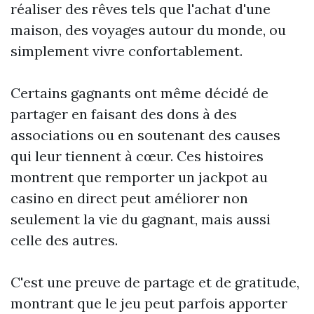
réaliser des rêves tels que l'achat d'une
maison, des voyages autour du monde, ou
simplement vivre confortablement.
Certains gagnants ont même décidé de
partager en faisant des dons à des
associations ou en soutenant des causes
qui leur tiennent à cœur. Ces histoires
montrent que remporter un jackpot au
casino en direct peut améliorer non
seulement la vie du gagnant, mais aussi
celle des autres.
C'est une preuve de partage et de gratitude,
montrant que le jeu peut parfois apporter