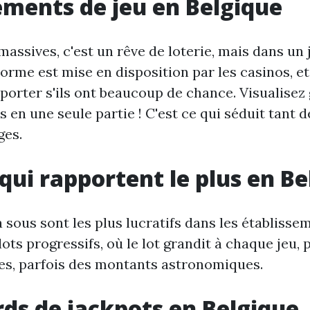
ements de jeu en Belgique
assives, c'est un rêve de loterie, mais dans un 
rme est mise en disposition par les casinos, et
porter s'ils ont beaucoup de chance. Visualisez
s en une seule partie ! C'est ce qui séduit tant 
ges.
 qui rapportent le plus en B
 sous sont les plus lucratifs dans les établisse
lots progressifs, où le lot grandit à chaque jeu,
s, parfois des montants astronomiques.
rds de jackpots en Belgique