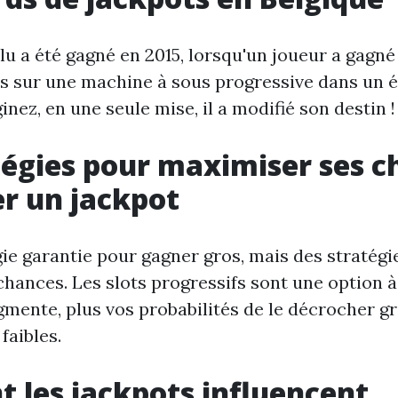
u a été gagné en 2015, lorsqu'un joueur a gagné 
os sur une machine à sous progressive dans un 
inez, en une seule mise, il a modifié son destin !
tégies pour maximiser ses 
r un jackpot
ie garantie pour gagner gros, mais des stratégi
hances. Les slots progressifs sont une option à 
ugmente, plus vos probabilités de le décrocher 
 faibles.
les jackpots influencent