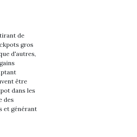
tirant de
ackpots
gros
que d'autres,
 gains
aptant
uvent être
pot dans les
e des
s et générant