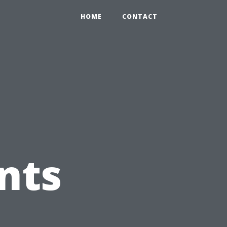
HOME
CONTACT
nts