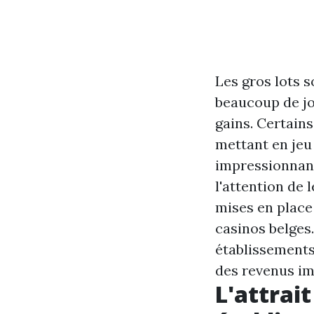
Les gros lots s
beaucoup de j
gains. Certains
mettant en jeu 
impressionnant
l'attention de 
mises en place
casinos belges
établissements 
des revenus im
L'attrait