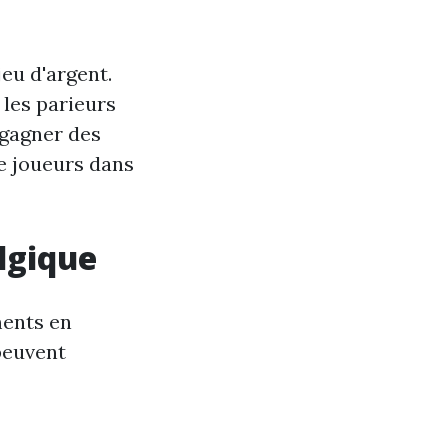
jeu d'argent.
 les parieurs
 gagner des
de joueurs dans
elgique
ments en
 peuvent