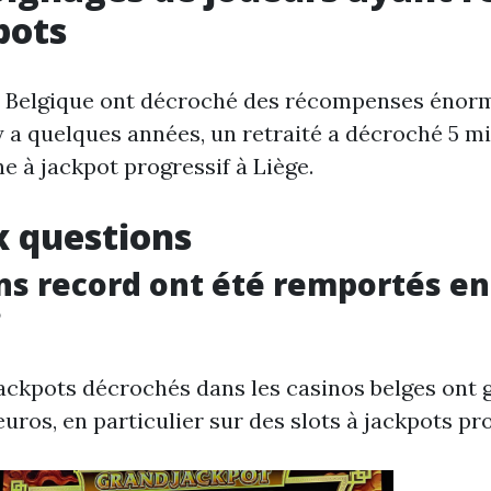
pots
n Belgique ont décroché des récompenses énorm
y a quelques années, un retraité a décroché 5 mi
e à jackpot progressif à Liège.
x questions
ns record ont été remportés en
?
jackpots décrochés dans les casinos belges ont 
euros, en particulier sur des slots à jackpots pro