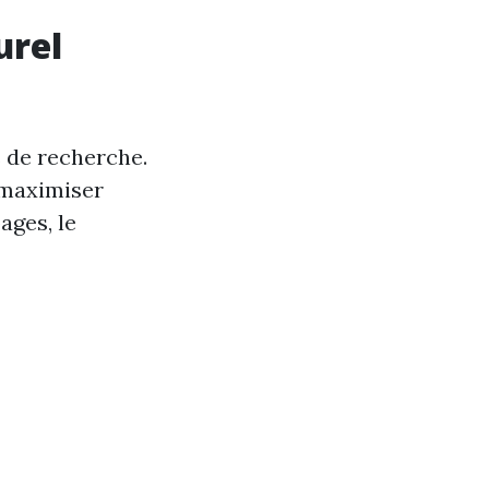
urel
s de recherche.
 maximiser
ages, le