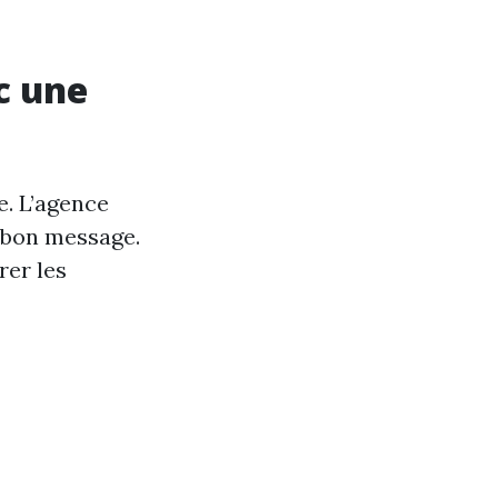
c une
e. L’agence
 bon message.
rer les