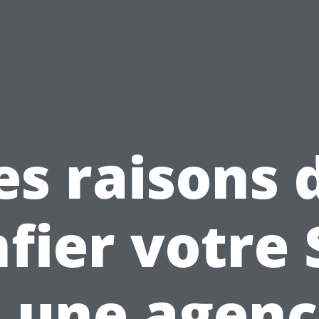
es raisons 
fier votre
 une agen