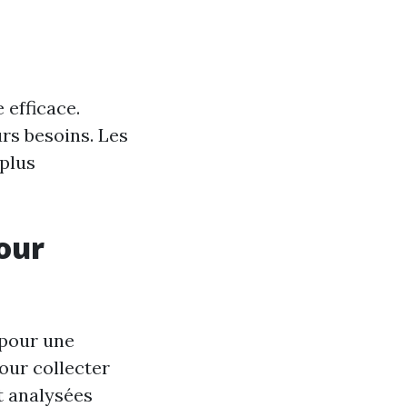
 efficace.
urs besoins. Les
 plus
our
 pour une
our collecter
t analysées