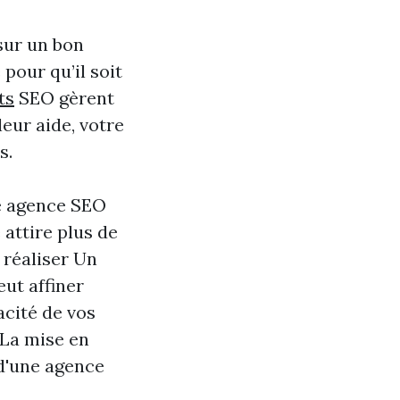
 sur un bon
pour qu’il soit
ts
SEO gèrent
eur aide, votre
s.
ne agence SEO
e attire plus de
 réaliser Un
eut affiner
acité de vos
 La mise en
 d'une agence