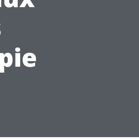
s
pie