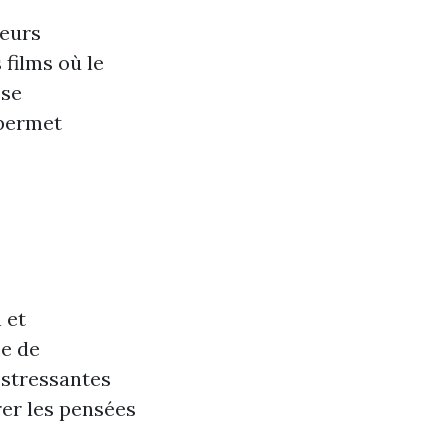
ieurs
 films où le
ose
 permet
 et
se de
 stressantes
er les pensées