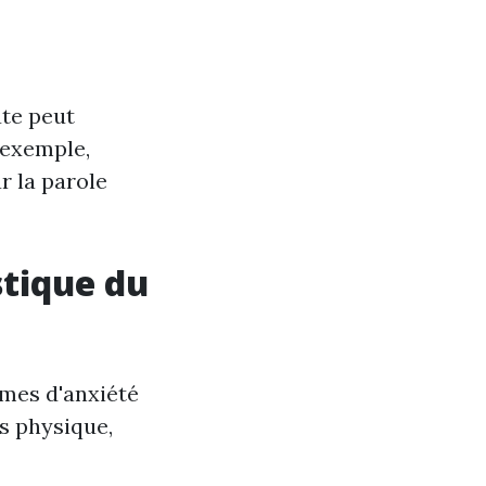
ute peut
r exemple,
r la parole
stique du
èmes d'anxiété
is physique,