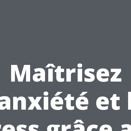
Maîtrisez
'anxiété et 
ress grâce 