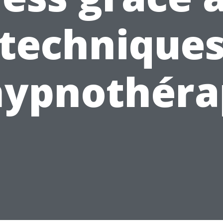
technique
hypnothéra