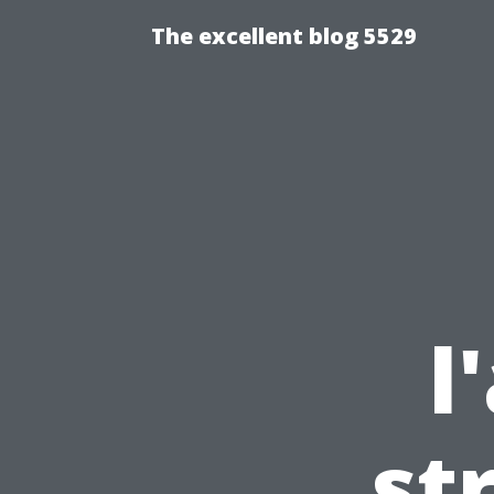
The excellent blog 5529
l
st