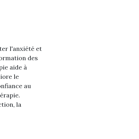
er l'anxiété et
sformation des
pie aide à
iore le
confiance au
érapie.
tion, la