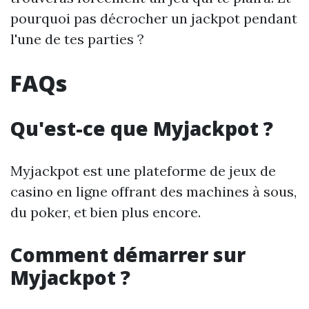
pourquoi pas décrocher un jackpot pendant
l'une de tes parties ?
FAQs
Qu'est-ce que Myjackpot ?
Myjackpot est une plateforme de jeux de
casino en ligne offrant des machines à sous,
du poker, et bien plus encore.
Comment démarrer sur
Myjackpot ?