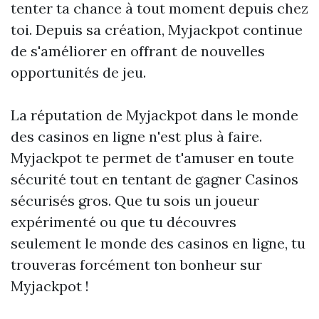
tenter ta chance à tout moment depuis chez
toi. Depuis sa création, Myjackpot continue
de s'améliorer en offrant de nouvelles
opportunités de jeu.
La réputation de Myjackpot dans le monde
des casinos en ligne n'est plus à faire.
Myjackpot te permet de t'amuser en toute
sécurité tout en tentant de gagner
Casinos
sécurisés
gros. Que tu sois un joueur
expérimenté ou que tu découvres
seulement le monde des casinos en ligne, tu
trouveras forcément ton bonheur sur
Myjackpot !