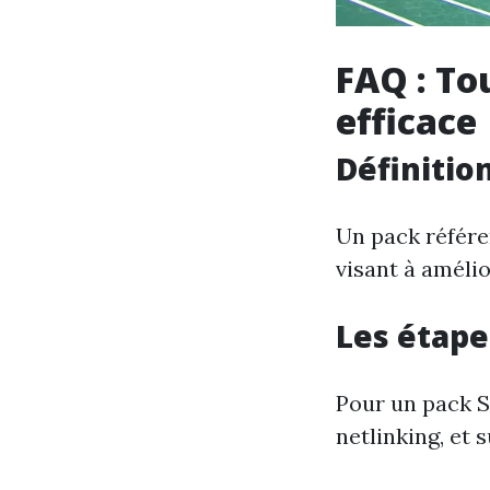
FAQ : To
efficace
Définitio
Un pack référe
visant à amélior
Les étape
Pour un pack S
netlinking, et s