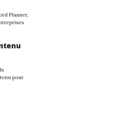
ord Planner,
ntreprises
ontenu
ls
ntenu pour