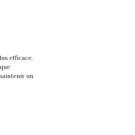
us efficace.
ique
maintenir un