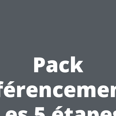
Pack
férencemen
Les 5 étape