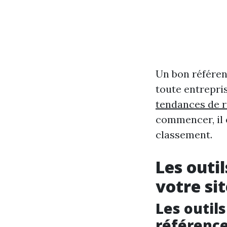
Un bon référen
toute entrepri
tendances de 
commencer, il e
classement.
Les outi
votre si
Les outil
référenc