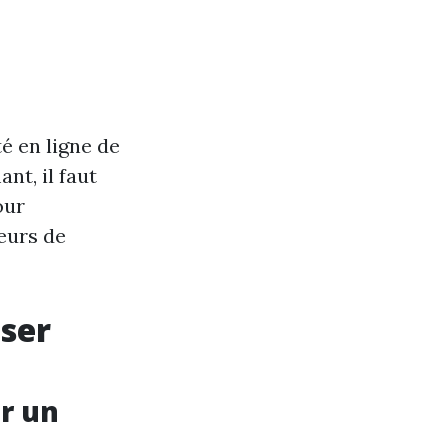
é en ligne de
nt, il faut
our
teurs de
iser
ur un