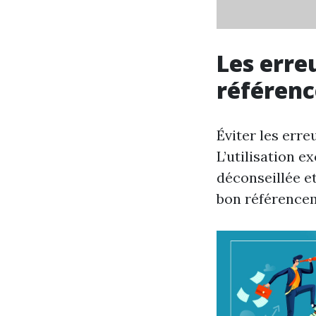
Les erre
référen
Éviter les erre
L’utilisation e
déconseillée e
bon référence