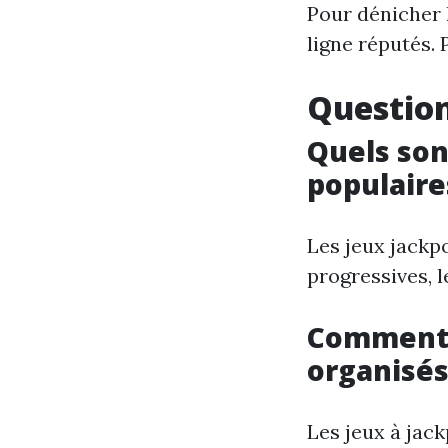
Pour dénicher l
ligne réputés. 
Question
Quels sont
populaire
Les jeux jackpo
progressives, l
Comment l
organisés
Les jeux à jac