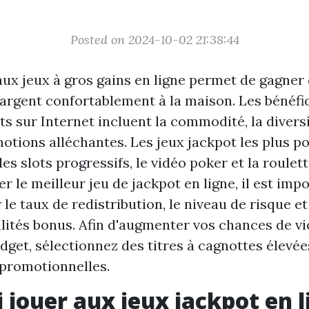
Posted on 2024-10-02 21:38:44
aux jeux à gros gains en ligne permet de gagner
rgent confortablement à la maison. Les bénéfic
ts sur Internet incluent la commodité, la divers
motions alléchantes. Les jeux jackpot les plus p
es slots progressifs, le vidéo poker et la roulett
r le meilleur jeu de jackpot en ligne, il est imp
le taux de redistribution, le niveau de risque et
lités bonus. Afin d'augmenter vos chances de vic
dget, sélectionnez des titres à cagnottes élevées
 promotionnelles.
 jouer aux jeux jackpot en l