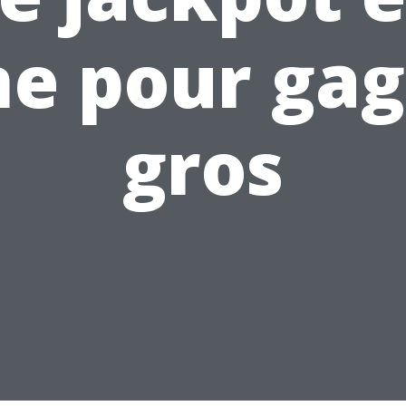
ne pour ga
gros