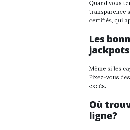
Quand vous tent
transparence so
certifiés, qui 
Les bonn
jackpots
Même si les cag
Fixez-vous des 
excès.
Où trouv
ligne?