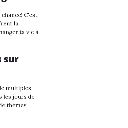
 chance! C'est
frent la
hanger ta vie à
s sur
 de multiples
 les jours de
t de thèmes