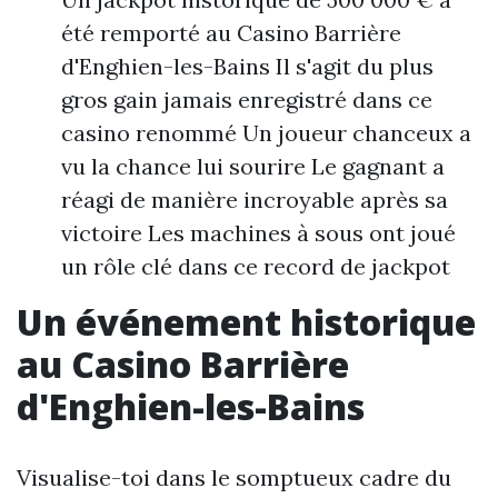
été remporté au Casino Barrière
d'Enghien-les-Bains Il s'agit du plus
gros gain jamais enregistré dans ce
casino renommé Un joueur chanceux a
vu la chance lui sourire Le gagnant a
réagi de manière incroyable après sa
victoire Les machines à sous ont joué
un rôle clé dans ce record de jackpot
Un événement historique
au Casino Barrière
d'Enghien-les-Bains
Visualise-toi dans le somptueux cadre du