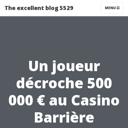
The excellent blog 5529
MENU
Un joueur
décroche 500
000 € au Casino
Barrière