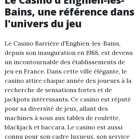
Bains, une référence dans
l'univers du jeu
Le Casino Barrière d'Enghien-les-Bains,
depuis son inauguration en 1988, est devenu
un incontournable des établissements de
jeu en France. Dans cette ville élégante, le
casino attire chaque année des joueurs à la
recherche de sensations fortes et de
jackpots intéressants. Ce casino est réputé
pour sa diversité de jeux, allant des
machines à sous aux tables de roulette,
blackjack et baccara. Le casino est aussi
connu pour son cadre luxueux, son service