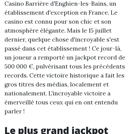
Casino Barrière d'Enghien-les-Bains, un
établissement d'exception en France. Le
casino est connu pour son chic et son
atmosphère élégante. Mais le 15 juillet
dernier, quelque chose d'incroyable s'est
passé dans cet établissement ! Ce jour-là,
un joueur a remporté un jackpot record de
500 000 €, pulvérisant tous les précédents
records. Cette victoire historique a fait les
gros titres des médias, localement et
nationalement. L'incroyable victoire a
émerveillé tous ceux qui en ont entendu
parler !
Le plus grand jackpot