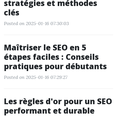
stratégies et méthodes
clés
Posted on 2025-01-16 07:30:03
Maîtriser le SEO en 5
étapes faciles : Conseils
pratiques pour débutants
Posted on 2025-01-16 07:29:27
Les règles d'or pour un SEO
performant et durable