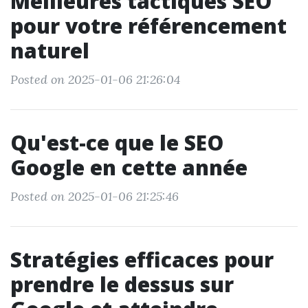
Meilleures tactiques SEO
pour votre référencement
naturel
Posted on 2025-01-06 21:26:04
Qu'est-ce que le SEO
Google en cette année
Posted on 2025-01-06 21:25:46
Stratégies efficaces pour
prendre le dessus sur