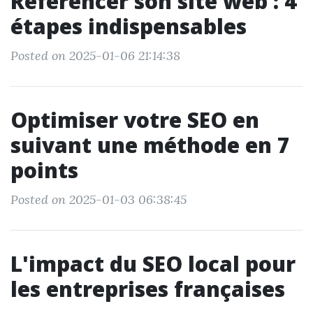
Référencer son site web : 4
étapes indispensables
Posted on 2025-01-06 21:14:38
Optimiser votre SEO en
suivant une méthode en 7
points
Posted on 2025-01-03 06:38:45
L'impact du SEO local pour
les entreprises françaises