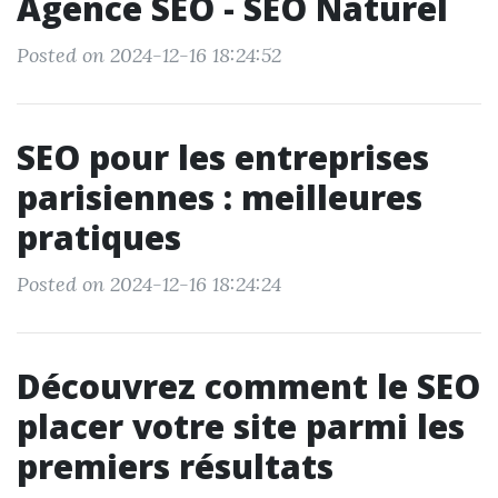
Agence SEO - SEO Naturel
Posted on 2024-12-16 18:24:52
SEO pour les entreprises
parisiennes : meilleures
pratiques
Posted on 2024-12-16 18:24:24
Découvrez comment le SEO
placer votre site parmi les
premiers résultats