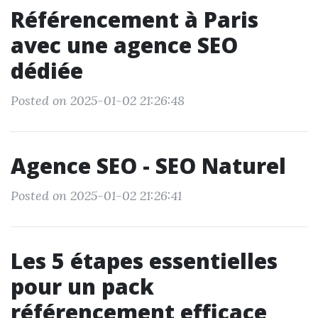
Référencement à Paris
avec une agence SEO
dédiée
Posted on 2025-01-02 21:26:48
Agence SEO - SEO Naturel
Posted on 2025-01-02 21:26:41
Les 5 étapes essentielles
pour un pack
référencement efficace