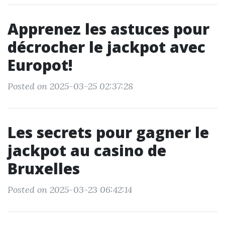
Apprenez les astuces pour
décrocher le jackpot avec
Europot!
Posted on 2025-03-25 02:37:28
Les secrets pour gagner le
jackpot au casino de
Bruxelles
Posted on 2025-03-23 06:42:14