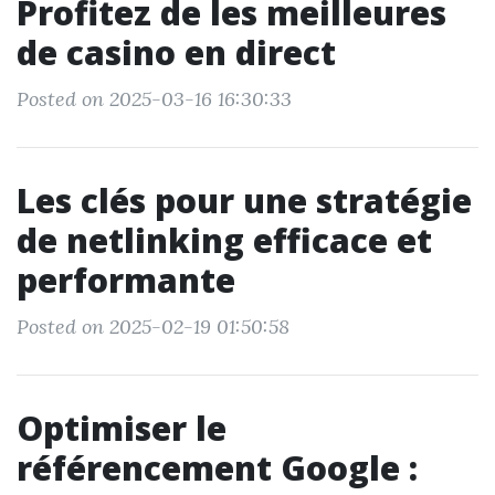
Profitez de les meilleures
de casino en direct
Posted on 2025-03-16 16:30:33
Les clés pour une stratégie
de netlinking efficace et
performante
Posted on 2025-02-19 01:50:58
Optimiser le
référencement Google :