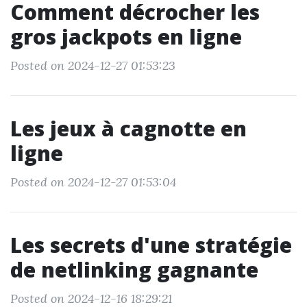
Comment décrocher les
gros jackpots en ligne
Posted on 2024-12-27 01:53:23
Les jeux à cagnotte en
ligne
Posted on 2024-12-27 01:53:04
Les secrets d'une stratégie
de netlinking gagnante
Posted on 2024-12-16 18:29:21