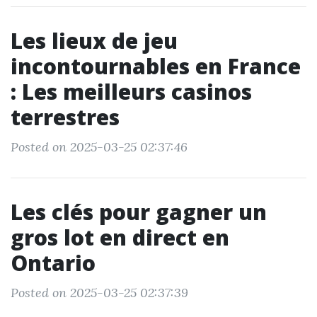
Les lieux de jeu
incontournables en France
: Les meilleurs casinos
terrestres
Posted on 2025-03-25 02:37:46
Les clés pour gagner un
gros lot en direct en
Ontario
Posted on 2025-03-25 02:37:39