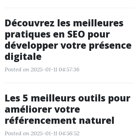
Découvrez les meilleures
pratiques en SEO pour
développer votre présence
digitale
Posted on 2025-01-11 04:57:36
Les 5 meilleurs outils pour
améliorer votre
référencement naturel
Posted on 2025-01-11 04:56:52