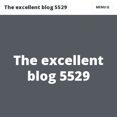
The excellent blog 5529
MENU
The excellent
blog 5529